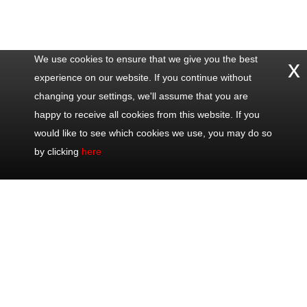
We use cookies to ensure that we give you the best
x
experience on our website. If you continue without
changing your settings, we'll assume that you are
happy to receive all cookies from this website. If you
would like to see which cookies we use, you may do so
by clicking
here
Contáctenos
Excursiones
Excursiones
Compartir
populares
Oficina: +33
Viajes de