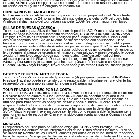
lo hace, SUNNYdays Prestige Travel no puede ser tenido como responsable de la
anulación del tour y no está obligado de reembolsar.
HONORARIOS DE ANULACIONES:
No hay reembolso si el cliente interrumpe su tour por su propia voluntad. Si el cliente
anula el tour menos de 24 horas antes del inicio deberá cancelar 50% del costo total,
Anulación el día mismo del tour deberá cancelar 100% (es decir, ningún reembolso).
SILLAS DE RUEDAS (ACCESO):
Tours adaptados para Sillas de Ruedas son disponibles SOLO con previa reservación,
por favor haga la solicitud al momento de reservar, NO al inicio del tour. SUNNYdays
Prestige Travel no es responsable u obligado por cualquier anulación si el tour con
vehículo adaptado para Silla de Ruedas no fue reservado con anticipación. Debe
también tener en cuenta que no todas las atracciones o lugares son accesibles para
aquellos que necesitan Sillas de Ruedas, es por esta razón que SUNNYdays Prestige
Travel no puede ofrecer recorridos turísticos públicos a los minusválidos. Sin embargo
le ofrecemos al cliente de organizar el mismo su tour privado – nuestro equipo le puede
ayudar a hacerlo de acuerdo con sus necesidades. Configuración del vehículo
adaptado para recibir Sillas de Ruedas, un chofer, cinco (5) asientos para personas
válidas y una rampa y plaza con fijaciones para pasajero minusválido en Silla de
Ruedas. SUNNYdays Prestige Travel no dispone y no ofrece Sillas de Ruedas propias.
PASEOS Y TOURS EN AUTO DE ÉPOCA.
Tour con Chofer-Guía y capacidad para cuatro (4) pasajeros máximos. SUNNYdays
Prestige Travel no puede ser tenido como responsable (ni legalmente) si el cliente ha
reservado pero su grupo es superior a cuatro (4) personas.
TOUR PRIVADO Y PASEO POR LA COSTA.
El tour comienza a la hora convenida, no a la eventual hora de presentación del cliente.
Por favor tener en cuenta que los Barcos de Crucero no acostan en puerto ni en
Cannes ni en Villefranche-sur-Mer (Niza), en esos casos un servicio de lanchas es
utilizado para transportar los pasajeros desde y hacia el barco Crucero. Es de
responsabilidad del cliente de determinar un tiempo para este transporte antes del inicio
del tour y después del tour para su regreso a tiempo al puerto de embarque.
SUNNYdays Prestige Travel no puede ser tenido como responsable (ni legalmente) si
una hora errada de partida del Crucero ha sido comunicada a nuestra Compañía o al
Chofer-Guía.
MÓNACO.
El reglamento del Principado de Mónaco exige que SUNNYdays Prestige Travel
proporcione los detalles de los integrantes del grupo. Estos detalles incluyen (Pero no
se limitan a): Nombre de los clientes, cuantas personas en el grupo, hora de recogida y
hora de déposito. Si el grupo de clientes está alojado en más de un hotel en Mónaco, el