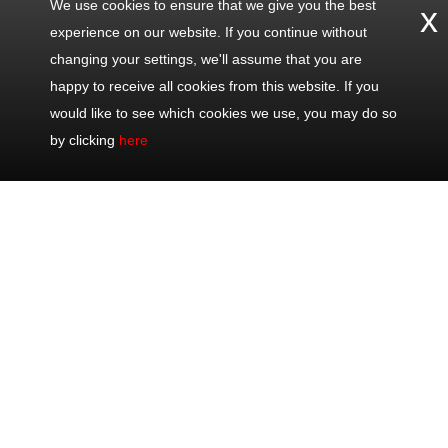
We use cookies to ensure that we give you the best
x
experience on our website. If you continue without
changing your settings, we'll assume that you are
happy to receive all cookies from this website. If you
would like to see which cookies we use, you may do so
by clicking
here
Contáctenos
Excursiones
Excursiones
Compartir
populares
Oficina: +33
Viajes de
Mediodía Eze,
493 711 075
mediodía
Mónaco &
Móvil: +33
Viajes de día
Monte-Carlo
622 202 082
Excursiones