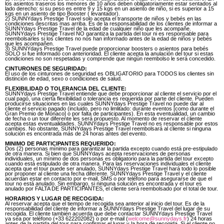
los asientos traseros los menores de 10 años deben obligatoriamente estar sentados al
lado derecho: si su peso es entre 9 y 15 kgs en un asiento de niño, si es superior a 15
Artículos de Prensa
kgs en un asiento de tipo Booster ( levantador).
2) SUNNYdays Prestige Travel solo acepta el transporte de niños y bebés en las
condiciones descritas mas arriba. Es de la responsabilidad de los clientes de informar a
SUNNYdays Prestige Travel de la edad de cualquier niño que les acompañe.
SUNNYdays Prestige Travel NO garantiza la partida del tour ni es responsable para
reembolsarles si los clientes no nos han informado antes de la edad de niños y bebés
que les acompañen.
3) SUNNYdays Prestige Travel puede proporcionar boosters o asientos para bebés
SOLO si fue informado con anterioridad. El cliente acepta la anulación del tour si estas
condiciones no son respetadas y comprende que ningún reembolso le será concedido.
CINTURONES DE SEGURIDAD:
El uso de los cinturones de seguridad es OBLIGATORIO para TODOS los clientes sin
distinción de edad, sexo o condiciones de salud.
FLEXIBILIDAD O TOLERANCIA DEL CLIENTE:
SUNNYdays Prestige Travel entiende que debe proporcionar al cliente el servicio por el
cual pagó, una cierta flexibilidad o tolerancia es requerida por parte del cliente. Pueden
producirse situaciones en las cuales SUNNYdays Prestige Travel no puede dar al
cliente el servicio pagado (incluido, pero no limlitado: durante eventos [como durante el
Gran Premio de Mónaco] o por falta de participantes). En esta eventualidad, un cambio
de fecha o un tour diferente les será propuesto. Al momento de reservar el cliente
acepta estas eventualidades. SUNNYdays Prestige Travel no es responsable por estos
cambios. No obstante, SUNNYdays Prestige Travel reembolsará al cliente si ninguna
solución es encontrada más de 24 horas antes del evento.
MINIMO DE PARTICIPANTES REQUERIDO:
Dos (2) personas mínimo para garantizar la partida excepto cuando está pre-estipulado
de otra manera. Si bien que SUNNYdays acepta reservaciones de personas
individuales, un mínimo de dos personas es obligatorio para la partida del tour excepto
cuando está estipulado de otra manera. Para las reservaciones individuales el cliente
acepta que el tour puede ser anulado, SUNNYdays Prestige Travel hará todo lo posible
por proponer al cliente una fecha diferente. SUNNYdays Prestige Travel y el cliente
acuerdan estar en contacto por e-mail, SMS o por teléfono para asegurarse de que el
tour no está anulado. Sin embargo, si ninguna solución es encontrada y el tour es
anulado por FALTA DE PARTICIPANTES, el cliente será reembolsado por el total de tour.
HORARIOS Y LUGAR DE RECOGIDA:
Al reservar acepta que el tiempo de recogida sea anterior al inicio del tour. Es de la
responsabilidad del cliente de informar a SUNNYdays Prestige Travel del lugar de su
recogida. El cliente también acuerda que debe contactar SUNNYdays Prestige Travel
ya sea por teléfono (+33 622202082) o por e-mail (
welcome@sunnydays.fr
) 24 horas
antes de la partida del tour para confirmar el lugar y la hora de recogida. Si el cliente no