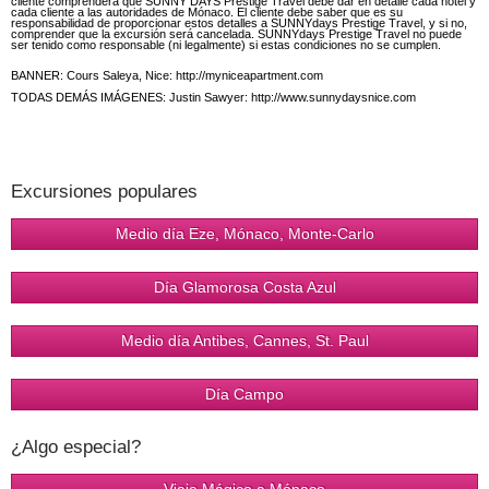
cliente comprenderá que SUNNY DAYS Prestige Travel debe dar en detalle cada hotel y
cada cliente a las autoridades de Mónaco. El cliente debe saber que es su
responsabilidad de proporcionar estos detalles a SUNNYdays Prestige Travel, y si no,
comprender que la excursión será cancelada. SUNNYdays Prestige Travel no puede
ser tenido como responsable (ni legalmente) si estas condiciones no se cumplen.
BANNER: Cours Saleya, Nice: http://myniceapartment.com
TODAS DEMÁS IMÁGENES: Justin Sawyer: http://www.sunnydaysnice.com
Excursiones populares
Medio día Eze, Mónaco, Monte-Carlo
Día Glamorosa Costa Azul
Medio día Antibes, Cannes, St. Paul
Día Campo
¿Algo especial?