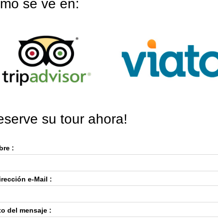
mo se ve en:
eserve su tour ahora!
re :
Su dirección e-Mail :
to del mensaje :