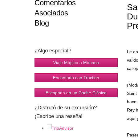
Comentarios
Sa
Asociados
Du
Blog
Pr
¿Algo especial?
Le en
valid
Viaje Mágico a Mónaco
calle
Encantado con Traction
¡Moda
Escapada en un Coche Clásico
Saint
hace 
¿Disfrutó de su excursión?
Rey h
¡Escribe una reseña!
aquí 
Pasee