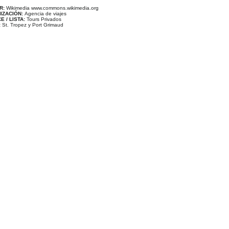
R:
Wikimedia www.commons.wikimedia.org
IZACIÓN:
Agencia de viajes
E / LISTA:
Tours Privados
:
St. Tropez y Port Grimaud