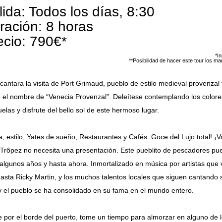
lida: Todos los días, 8:30
ración: 8 horas
ecio: 790€*
*I
**Posibilidad de hacer este tour los m
cantara la visita de Port Grimaud, pueblo de estilo medieval provenzal 
o el nombre de “Venecia Provenzal”. Deleítese contemplando los color
juelas y disfrute del bello sol de este hermoso lugar.
, estilo, Yates de sueño, Restaurantes y Cafés. Goce del Lujo total! ¡
 Trôpez no necesita una presentación. Este pueblito de pescadores pu
algunos años y hasta ahora. Inmortalizado en música por artistas que
asta Ricky Martin, y los muchos talentos locales que siguen cantando 
y el pueblo se ha consolidado en su fama en el mundo entero.
 por el borde del puerto, tome un tiempo para almorzar en alguno de l