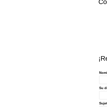
Co
¡R
Nomb
Suje