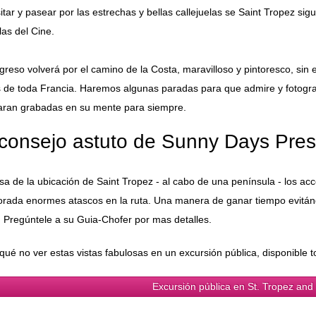
sitar y pasear por las estrechas y bellas callejuelas se Saint Tropez si
las del Cine.
greso volverá por el camino de la Costa, maravilloso y pintoresco, si
s de toda Francia. Haremos algunas paradas para que admire y fotograf
ran grabadas en su mente para siempre.
 consejo astuto de Sunny Days Prest
sa de la ubicación de Saint Tropez - al cabo de una península - los ac
rada enormes atascos en la ruta. Una manera de ganar tiempo evitánd
. Pregúntele a su Guia-Chofer por mas detalles.
qué no ver estas vistas fabulosas en un excursión pública, disponible 
Excursión pública en St. Tropez and