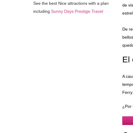
See the best Nice attractions with a plan
de vi
including
Sunny Days Prestige Travel
estrel
De re
bello
queda
El
A cau
tempo
Ferry
¿Por 