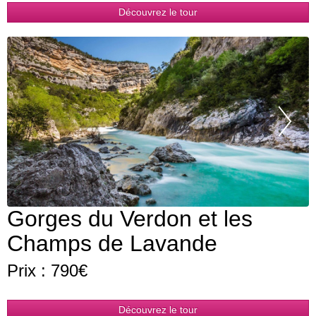
Découvrez le tour
Pr
Gorges du Verdon et les
Champs de Lavande
Prix : 790€
Découvrez le tour