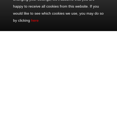
happy to receive all cookies from this website. If you
would like to see which cookies we use, you may do so
by clicking
here
Nous
Les plus
Excursions
Partager
contacter
populaires
Excursions
Bureau : +33
Demi-journée
d'une demi-
493 711 075
Eze, Monaco
journée
Portable : +33
& Monte-Carlo
Excursions
622 202 082
Journée Côte
d'une journée
24/7 : +33 622
d'Azur
Excursions