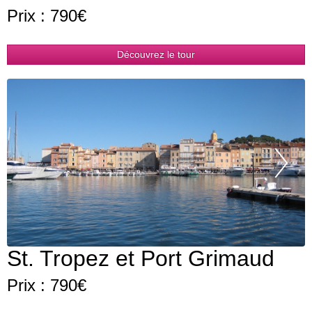
Prix : 790€
Découvrez le tour
Pr
St. Tropez et Port Grimaud
Prix : 790€