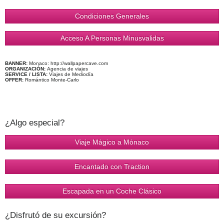
Condiciones Generales
Acceso A Personas Minusvalidas
BANNER:
Monaco: http://wallpapercave.com
ORGANIZACIÓN:
Agencia de viajes
SERVICE / LISTA:
Viajes de Mediodía
OFFER:
Romántico Monte-Carlo
¿Algo especial?
Viaje Mágico a Mónaco
Encantado con Traction
Escapada en un Coche Clásico
¿Disfrutó de su excursión?