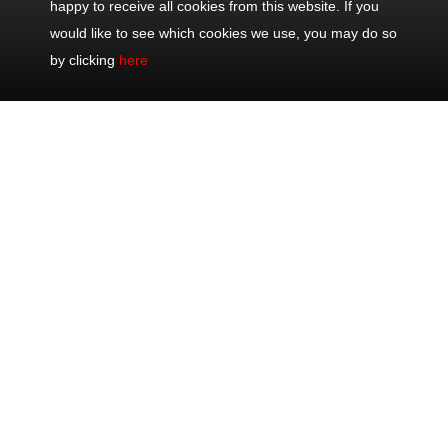
happy to receive all cookies from this website. If you
would like to see which cookies we use, you may do so
by clicking
here
Contáctenos
Excursiones
Excursiones
Compartir
populares
Oficina: +33
Viajes de
Mediodía Eze,
493 711 075
mediodía
Mónaco &
Móvil: +33
Viajes de día
Monte-Carlo
622 202 082
Excursiones
Día
24/7: +33 622
del litoral
Glamorosa
202 082
Tours
Costa Azul
welcome@sunnydays.fr
privados