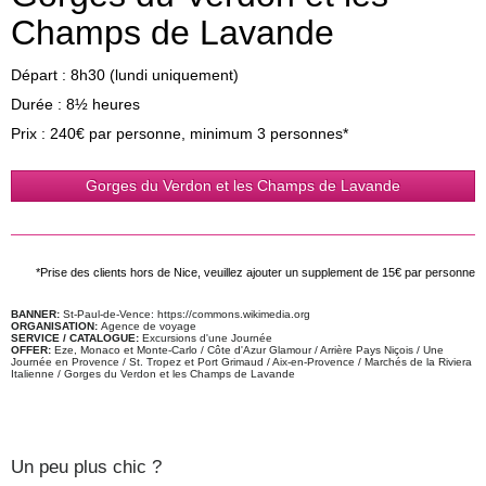
Champs de Lavande
Départ : 8h30 (lundi uniquement)
Durée : 8½ heures
Prix : 240€ par personne, minimum 3 personnes*
Gorges du Verdon et les Champs de Lavande
*Prise des clients hors de Nice, veuillez ajouter un supplement de 15€ par personne
BANNER:
St-Paul-de-Vence: https://commons.wikimedia.org
ORGANISATION:
Agence de voyage
SERVICE / CATALOGUE:
Excursions d'une Journée
OFFER:
Eze, Monaco et Monte-Carlo / Côte d'Azur Glamour / Arrière Pays Niçois / Une
Journée en Provence / St. Tropez et Port Grimaud / Aix-en-Provence / Marchés de la Riviera
Italienne / Gorges du Verdon et les Champs de Lavande
Un peu plus chic ?