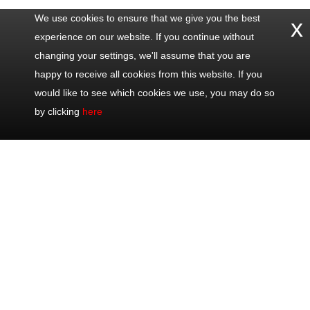
We use cookies to ensure that we give you the best
x
experience on our website. If you continue without
changing your settings, we'll assume that you are
happy to receive all cookies from this website. If you
would like to see which cookies we use, you may do so
by clicking
here
Nous
Les plus
Excursions
Partager
contacter
populaires
Excursions
Bureau : +33
Demi-journée
d'une demi-
493 711 075
Eze, Monaco
journée