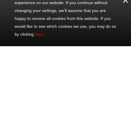
experience on our website. If you continue without
changing your settings, we'll assume that you are
happy to receive all cookies from this website. If you
would like to see which cookies we use, you may do so
by clicking
here
Contáctenos
Excursiones
Excursiones
Compartir
populares
Oficina: +33
Viajes de
Mediodía Eze,
493 711 075
mediodía
Mónaco &
Móvil: +33
Viajes de día
Monte-Carlo
622 202 082
Excursiones
Día
24/7: +33 622
del litoral