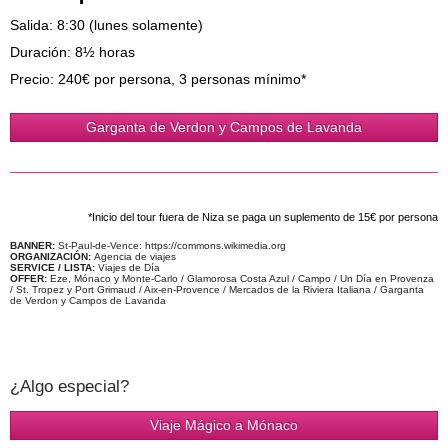
Salida: 8:30 (lunes solamente)
Duración: 8½ horas
Precio: 240€ por persona, 3 personas mínimo*
Garganta de Verdon y Campos de Lavanda
*Inicio del tour fuera de Niza se paga un suplemento de 15€ por persona
BANNER:
St-Paul-de-Vence: https://commons.wikimedia.org
ORGANIZACIÓN:
Agencia de viajes
SERVICE / LISTA:
Viajes de Día
OFFER:
Eze, Mónaco y Monte-Carlo / Glamorosa Costa Azul / Campo / Un Día en Provenza
/ St. Tropez y Port Grimaud / Aix-en-Provence / Mercados de la Riviera Italiana / Garganta
de Verdon y Campos de Lavanda
¿Algo especial?
Viaje Mágico a Mónaco